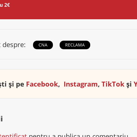
u 2€
t despre:
CNA
RECLAMA
ti și pe
Facebook
,
Instagram
,
TikTok
și
i
tentificat
pentru a publica un comentariu.