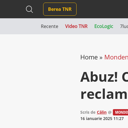
Berea TNR
Recente
Video TNR
EcoLogic
7lu
Home
»
Monde
Abuz! 
reclam
Scris de
Călin
@
MONDE
16 ianuarie 2025 11:27