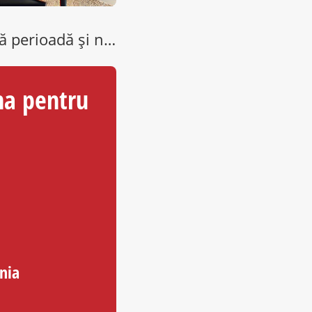
Pentru că cerbul Cornel a prins o răceală zdravănă în această perioadă și nu mai poate filma reclame, cei de…
na pentru
nia