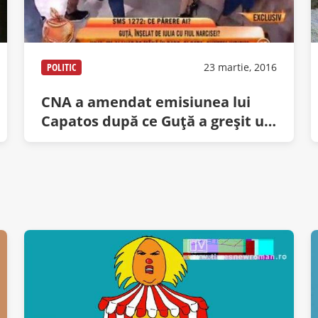
POLITIC
23 martie, 2016
CNA a amendat emisiunea lui
Capatos după ce Guţă a greşit un
plural în timp ce-şi bătea amanta