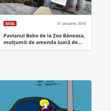
SOCIAL
31 ianuarie, 2018
Pavianul Bobo de la Zoo Băneasa,
mulțumit de amenda luată de
CTP: „Viorica Dăncilă e mă-ta”