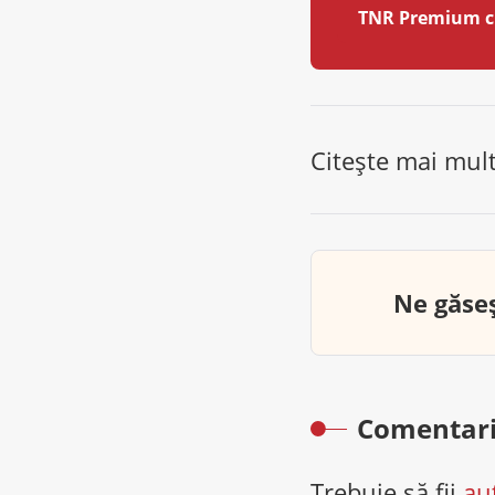
TNR Premium c
Citește mai mul
Ne găseș
Comentari
Trebuie să fii
au