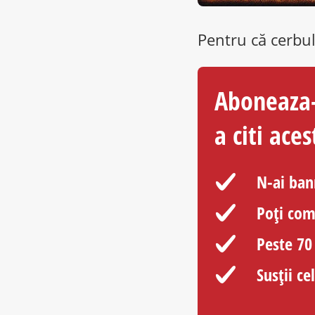
Aboneaza-
a citi aces
N-ai ban
Poți come
Peste 70
Susții c