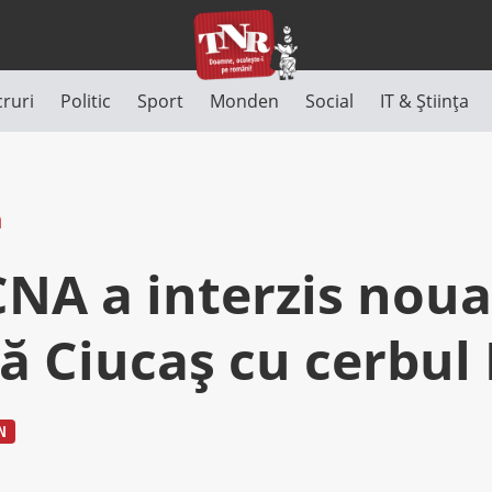
cruri
Politic
Sport
Monden
Social
IT & Știința
n
CNA a interzis noua
ă Ciucaş cu cerbul
N