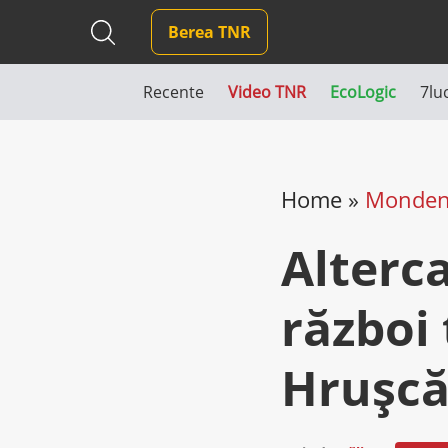
Berea TNR
Recente
Video TNR
EcoLogic
7lu
Home
»
Monde
Alterca
război 
Hruşcă 