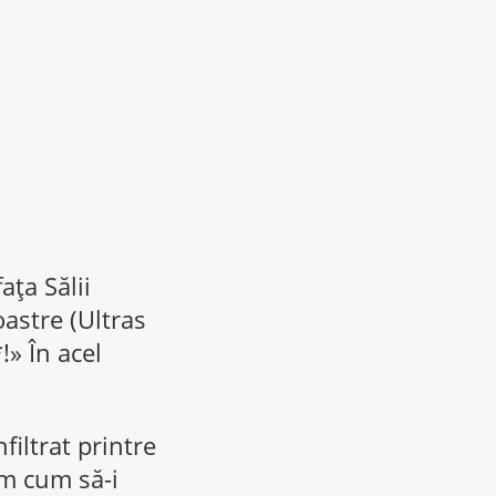
aţa Sălii
oastre (Ultras
!» În acel
filtrat printre
em cum să-i