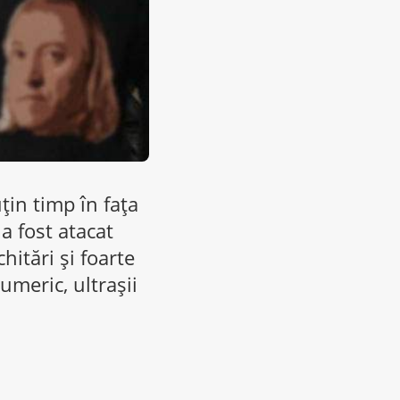
țin timp în fața
 a fost atacat
hitări și foarte
meric, ultrașii