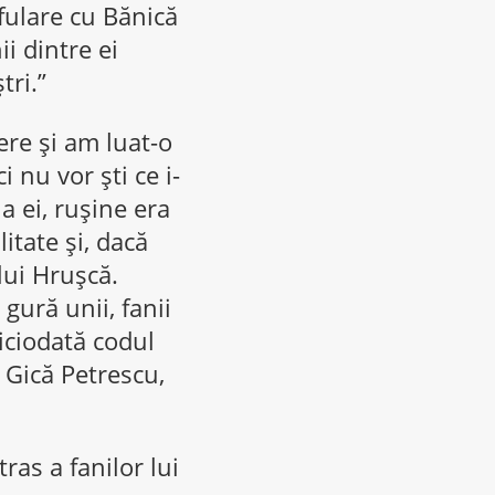
 fulare cu Bănică
ii dintre ei
tri.”
ere şi am luat-o
 nu vor şti ce i-
a ei, ruşine era
itate şi, dacă
lui Hruşcă.
gură unii, fanii
iciodată codul
 Gică Petrescu,
ras a fanilor lui