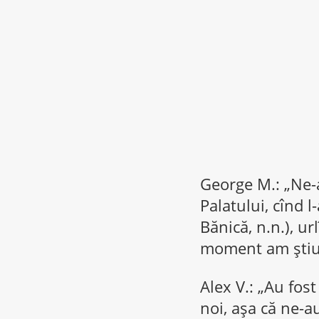
George M.: „Ne-a
Palatului, cînd l
Bănică, n.n.), ur
moment am ştiut 
Alex V.: „Au fost
noi, aşa că ne-au