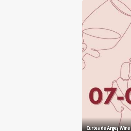
Curtea de Argeş Wine 