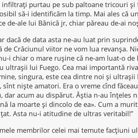
 infiltraţi purtau pe sub paltoane tricouri şi
osibil să-i identificăm la timp. Mai ales că un
e de-ale lui Bănică jr, chiar păreau de-ai noş
r dacă de data asta ne-au luat prin suprind
ă de Crăciunul viitor ne vom lua revanşa. Nici
 nu-i chiar o mare ruşine că ne-am luat-o de l
 ultraşii lui Fuego. Cea mai importantă rival
ine, singura, este cea dintre noi şi ultraşii 
, sînt nişte amatori. Era o vreme cînd făceau 
u, dar acum au dispărut. Ăştia n-au înţeles n
pînă la moarte şi dincolo de ea». Cum a murit
at. Asta nu-i atitudine de ultras veritabil!”
mele membrilor celei mai temute facţiuni ult