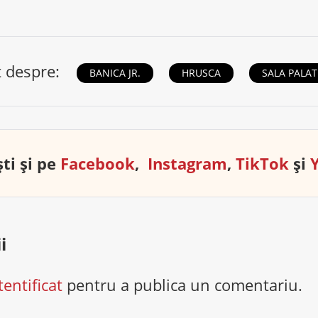
t despre:
BANICA JR.
HRUSCA
SALA PALAT
ti și pe
Facebook
,
Instagram
,
TikTok
și
i
tentificat
pentru a publica un comentariu.