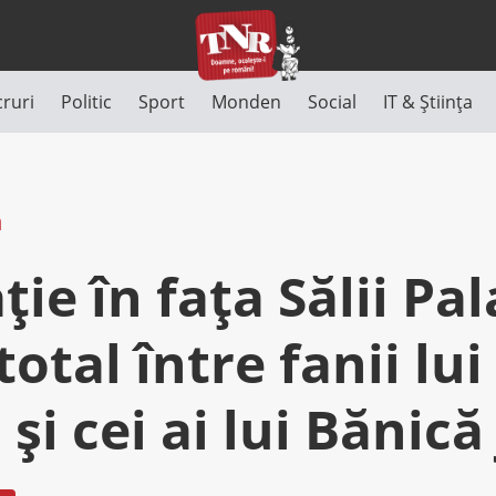
cruri
Politic
Sport
Monden
Social
IT & Știința
n
ţie în faţa Sălii Pal
total între fanii lui
şi cei ai lui Bănică 