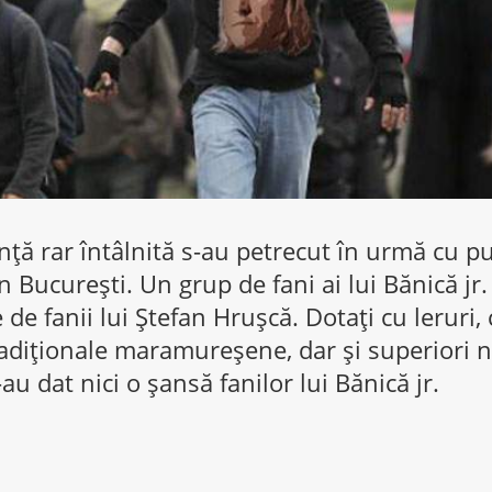
nţă rar întâlnită s-au petrecut în urmă cu pu
in București. Un grup de fani ai lui Bănică jr.
de fanii lui Ștefan Hrușcă. Dotați cu leruri, c
adiționale maramureșene, dar și superiori nu
au dat nici o șansă fanilor lui Bănică jr.