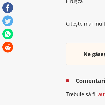
Hruşcă
Citește mai mul
Ne găseș
Comentari
Trebuie să fii
au