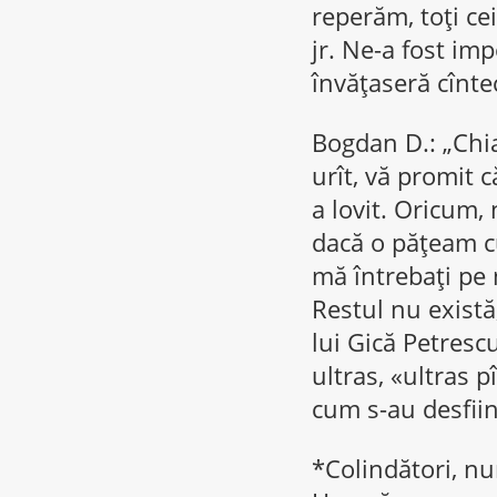
reperăm, toţi cei
jr. Ne-a fost imp
învăţaseră cîntec
Bogdan D.: „Chia
urît, vă promit c
a lovit. Oricum,
dacă o păţeam cu
mă întrebaţi pe m
Restul nu există
lui Gică Petresc
ultras, «ultras 
cum s-au desfiinţ
*Colindători, nu