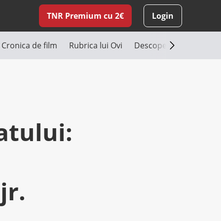
TNR Premium cu 2€
Login
Cronica de film
Rubrica lui Ovi
Descoperă România
atului:
jr.