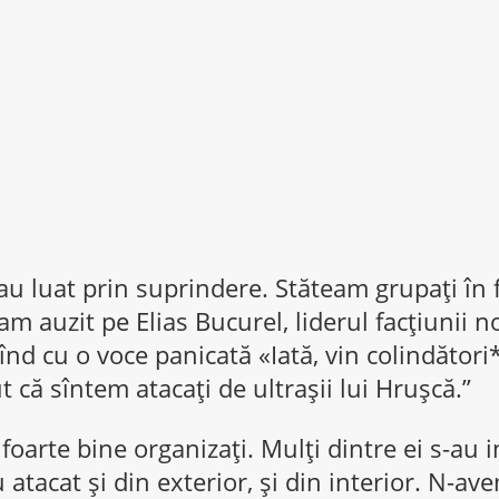
u luat prin suprindere. Stăteam grupaţi în f
-am auzit pe Elias Bucurel, liderul facţiunii n
lînd cu o voce panicată «Iată, vin colindători*
că sîntem atacaţi de ultraşii lui Hruşcă.”
 foarte bine organizaţi. Mulţi dintre ei s-au in
 atacat şi din exterior, şi din interior. N-av