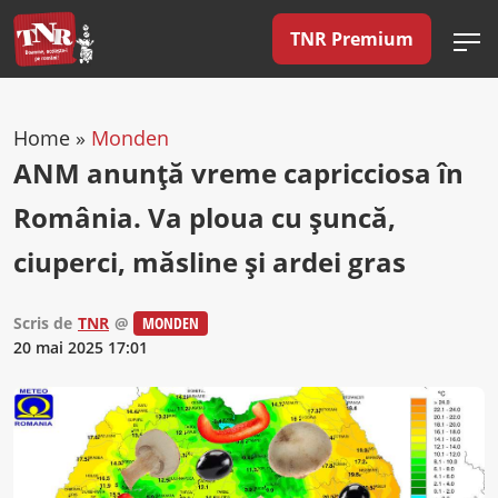
TNR Premium
Home
»
Monden
ANM anunţă vreme capricciosa în
România. Va ploua cu şuncă,
ciuperci, măsline şi ardei gras
Scris de
TNR
@
MONDEN
20 mai 2025 17:01