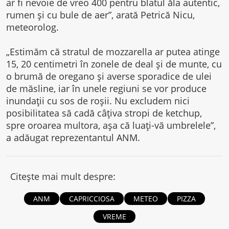
ar fi nevoie de vreo 400 pentru blatul ăla autentic,
rumen şi cu bule de aer”, arată Petrică Nicu,
meteorolog.
„Estimăm că stratul de mozzarella ar putea atinge
15, 20 centimetri în zonele de deal şi de munte, cu
o brumă de oregano şi averse sporadice de ulei
de măsline, iar în unele regiuni se vor produce
inundaţii cu sos de roşii. Nu excludem nici
posibilitatea să cadă câţiva stropi de ketchup,
spre oroarea multora, aşa că luaţi-vă umbrelele”,
a adăugat reprezentantul ANM.
Citește mai mult despre:
ANM
CAPRICCIOSA
METEO
PIZZA
VREME