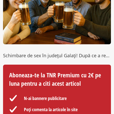
Schimbare de sex în judeţul Galaţi! După ce a recunoscut că ani de zile s-a simţit captiv în trupul păros…
Aboneaza-te la TNR Premium cu 2€ pe
luna pentru a citi acest articol
N-ai bannere publicitare
Poți comenta la articole în site