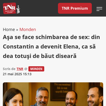
TNR Premium
Home
»
Monden
Aşa se face schimbarea de sex: din
Constantin a devenit Elena, ca să
dea totuşi de băut diseară
Scris de
TNR
@
MONDEN
21 mai 2025 15:13