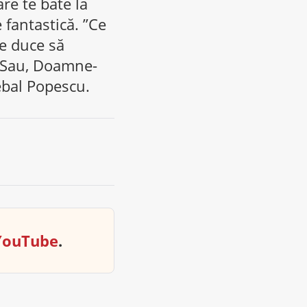
are te bate la
 fantastică. ”Ce
e duce să
! Sau, Doamne-
cebal Popescu.
YouTube
.