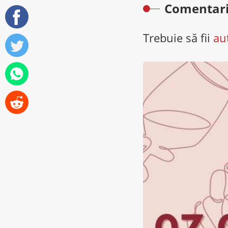
Comentari
Trebuie să fii
au