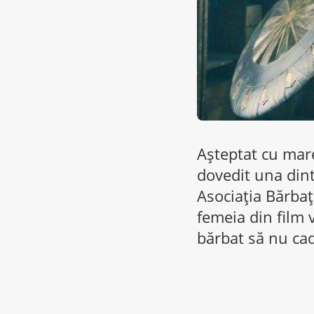
Așteptat cu mare
dovedit una dint
Asociația Bărbaț
femeia din film v
bărbat să nu cad