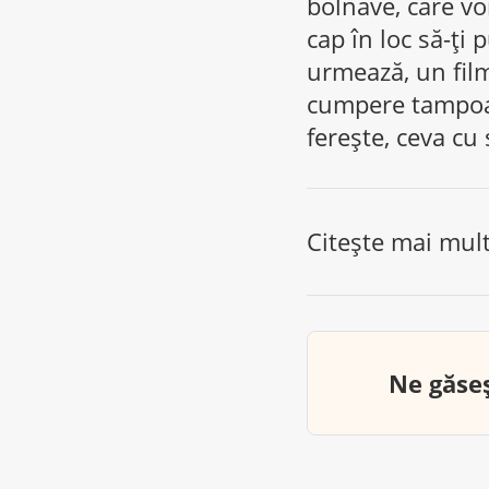
bolnave, care vor
cap în loc să-ți
urmează, un film
cumpere tampoane
ferește, ceva cu 
Citește mai mul
Ne găseș