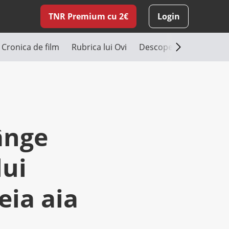
TNR Premium cu 2€
Login
Cronica de film
Rubrica lui Ovi
Descoperă România
ânge
lui
ia aia