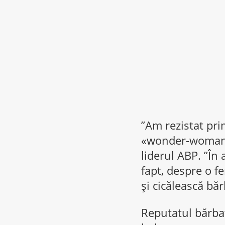
”Am rezistat pri
«wonder-woman» 
liderul ABP. ”În
fapt, despre o f
și cicălească bă
Reputatul bărbat