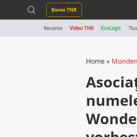
Berea TNR
Recente
Video TNR
EcoLogic
7lu
Home
»
Monde
Asocia
numele 
Wonder
vorbeș