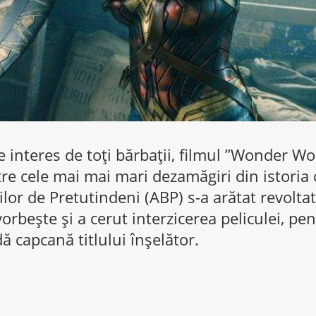
 interes de toți bărbații, filmul ”Wonder W
re cele mai mai mari dezamăgiri din istoria 
ilor de Pretutindeni (ABP) s-a arătat revoltat
orbește și a cerut interzicerea peliculei, pen
ă capcană titlului înșelător.