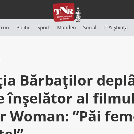
cruri
Politic
Sport
Monden
Social
IT & Știința
n
ția Bărbaților depl
înșelător al filmu
 Woman: ”Păi feme
te!”