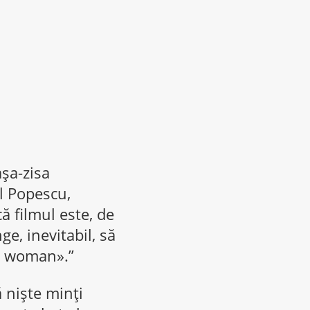
așa-zisa
l Popescu,
ă filmul este, de
e, inevitabil, să
er woman».”
ă niște minți