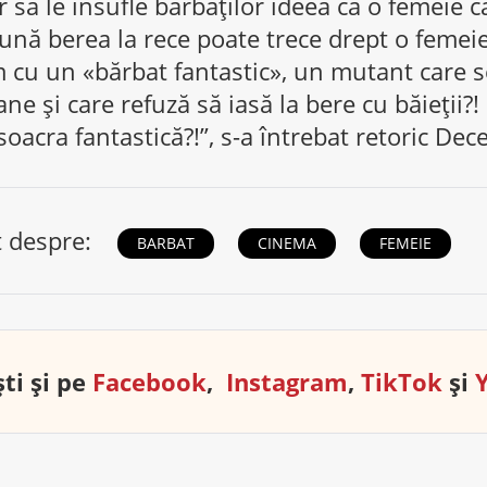
 să le insufle bărbaților ideea că o femeie c
 pună berea la rece poate trece drept o femeie
 cu un «bărbat fantastic», un mutant care s
 și care refuză să iasă la bere cu băieții?
soacra fantastică?!”, s-a întrebat retoric De
t despre:
BARBAT
CINEMA
FEMEIE
ti și pe
Facebook
,
Instagram
,
TikTok
și