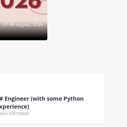
07-08 august, 2026
# Engineer (with some Python
xperience)
RNIA SOFTWARE