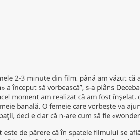
mele 2-3 minute din film, până am văzut că 
a început să vorbească”, s-a plâns Deceba
 acel moment am realizat că am fost înșelat, c
emeie banală. O femeie care vorbește va ajung
rbații, deci e clar că n-are cum să fie «wond
 este de părere că în spatele filmului se afl