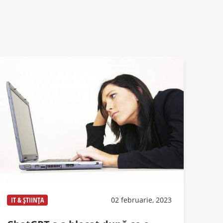
IT & ȘTIINȚA
02 februarie, 2023