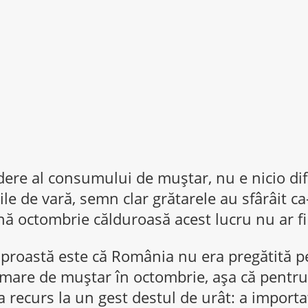
ere al consumului de muștar, nu e nicio dif
ile de vară, semn clar grătarele au sfârâit ca
nă octombrie călduroasă acest lucru nu ar fi 
proastă este că România nu era pregătită p
mare de muștar în octombrie, așa că pentru 
 recurs la un gest destul de urât: a import