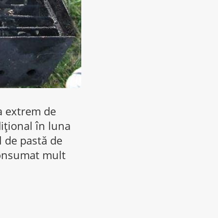
a extrem de
țional în luna
 de pastă de
 consumat mult