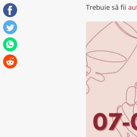
Trebuie să fii
au