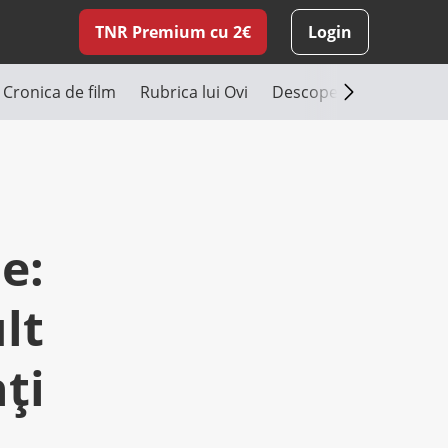
TNR Premium cu 2€
Login
Cronica de film
Rubrica lui Ovi
Descoperă România
e:
lt
ți