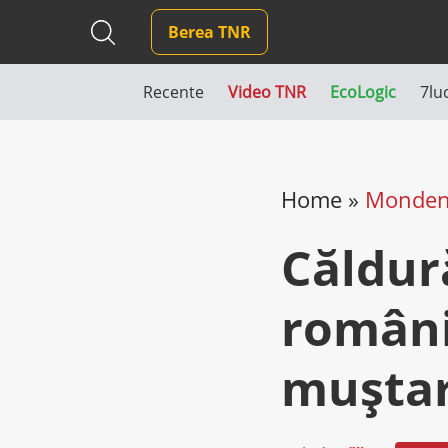
Berea TNR
Recente
Video TNR
EcoLogic
7lu
Home
»
Monde
Căldur
români
muștar