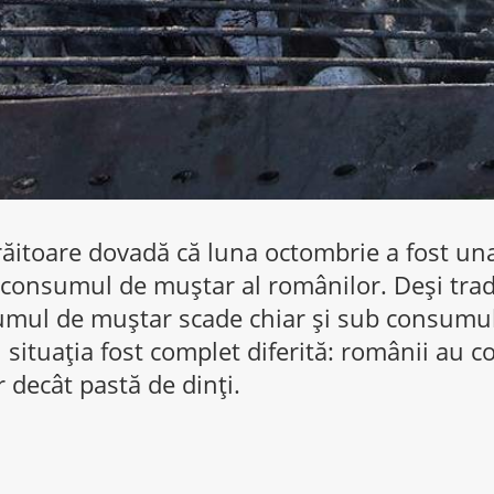
răitoare dovadă că luna octombrie a fost un
consumul de muștar al românilor. Deși tradi
mul de muștar scade chiar și sub consumul
an situația fost complet diferită: românii au
decât pastă de dinți.