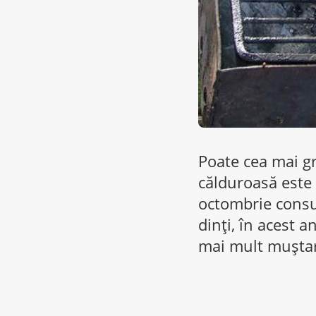
Poate cea mai g
călduroasă este 
octombrie consu
dinți, în acest 
mai mult muștar 