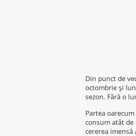
Din punct de ved
octombrie și lun
sezon. Fără o lu
Partea oarecum 
consum atât de 
cererea imensă a