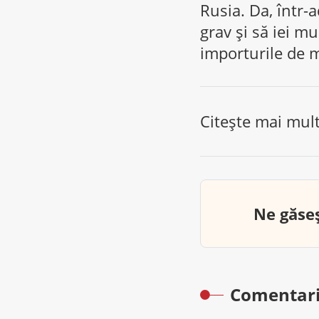
Rusia. Da, într-a
grav și să iei mu
importurile de m
Citește mai mul
Ne găseș
Comentari