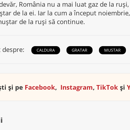
devăr, România nu a mai luat gaz de la ruși, 
ștar de la ei. Iar la cum a început noiembrie,
uștar de la ruși să continue.
t despre:
CALDURA
GRATAR
MUSTAR
ti și pe
Facebook
,
Instagram
,
TikTok
și
i