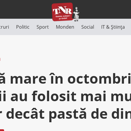
cruri
Politic
Sport
Monden
Social
IT & Știința
n
ă mare în octombri
i au folosit mai mu
 decât pastă de din