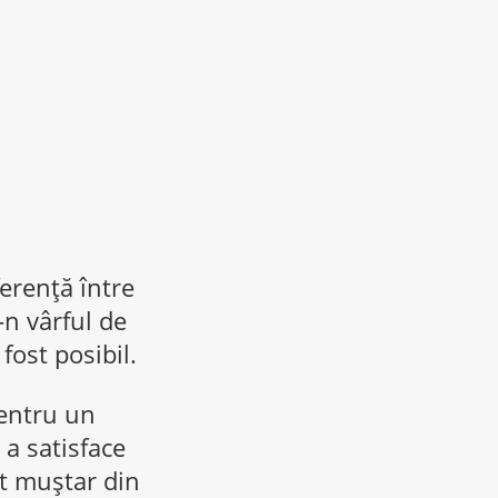
erență între
-n vârful de
fost posibil.
entru un
a satisface
at muștar din