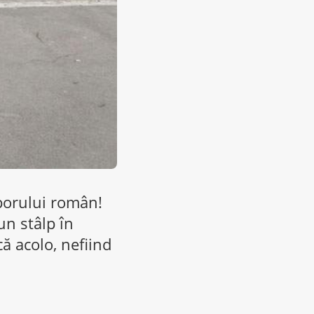
porului român!
un stâlp în
că acolo, nefiind