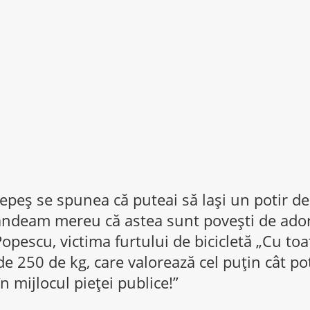
epeş se spunea că puteai să laşi un potir de
ândeam mereu că astea sunt poveşti de adorm
pescu, victima furtului de bicicletă „Cu toat
de 250 de kg, care valorează cel puţin cât pot
în mijlocul pieţei publice!”