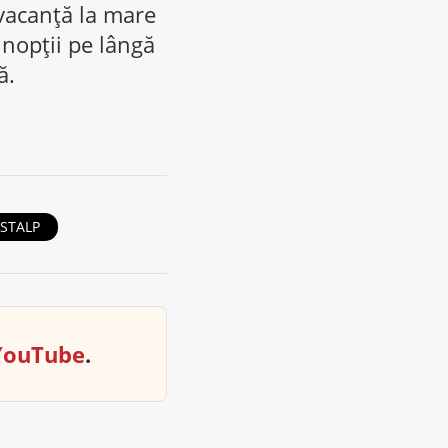
vacanţă la mare
 nopţii pe lângă
ă.
STALP
YouTube
.