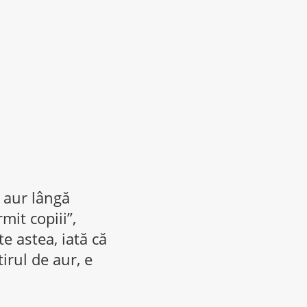
 aur lângă
it copiii”,
e astea, iată că
irul de aur, e