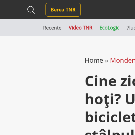
Berea TNR
Recente
Video TNR
EcoLogic
7lu
Home
»
Monde
Cine z
hoţi? 
bicicle
stâlpul