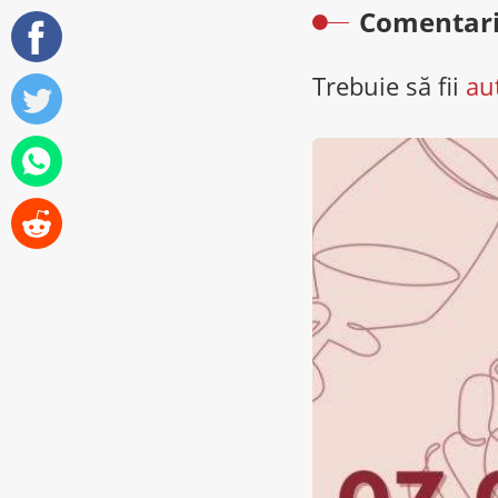
Comentari
Trebuie să fii
au