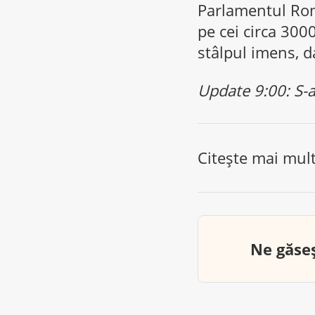
Parlamentul Rom
pe cei circa 300
stâlpul imens, da
Update 9:00: S-a
Citește mai mul
Ne găseș