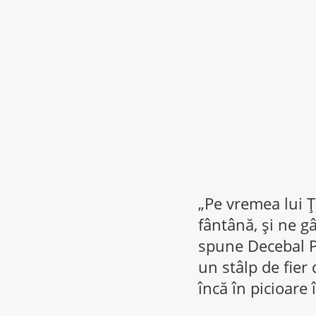
„Pe vremea lui Ţ
fântână, şi ne g
spune Decebal Po
un stâlp de fier 
încă în picioare 