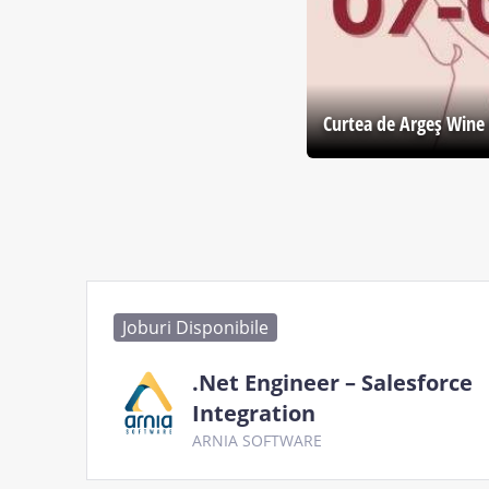
Curtea de Argeş Wine 
Joburi Disponibile
.Net Engineer – Salesforce
Integration
ARNIA SOFTWARE