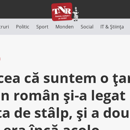
cruri
Politic
Sport
Monden
Social
IT & Știința
n
icea că suntem o ţa
Un român şi-a legat
ta de stâlp, şi a dou
 era încă acolo