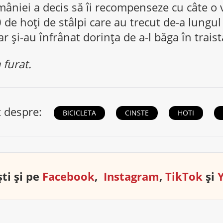
âniei a decis să îi recompenseze cu câte o 
0 de hoţi de stâlpi care au trecut de-a lungul
r şi-au înfrânat dorinţa de a-l băga în traist
 furat.
t despre:
BICICLETA
CINSTE
HOTI
ti și pe
Facebook
,
Instagram
,
TikTok
și