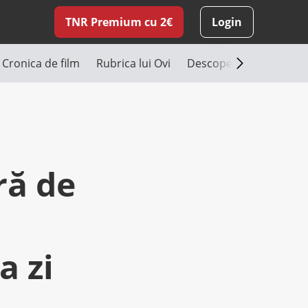
TNR Premium cu 2€
Login
Cronica de film
Rubrica lui Ovi
Descoperă România
ră de
a zi