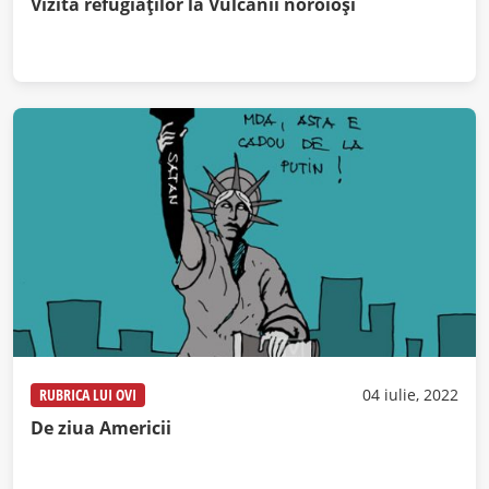
Vizita refugiaților la Vulcanii noroioși
RUBRICA LUI OVI
04 iulie, 2022
De ziua Americii