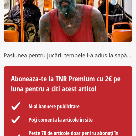
Pasiunea pentru jucării tembele l-a adus la sapă de lemn, dar CRBL e gata să îşi revină financiar! Artistul a…
Aboneaza-te la TNR Premium cu 2€ pe
luna pentru a citi acest articol
N-ai bannere publicitare
Poți comenta la articole în site
Peste 70 de articole doar pentru abonați în