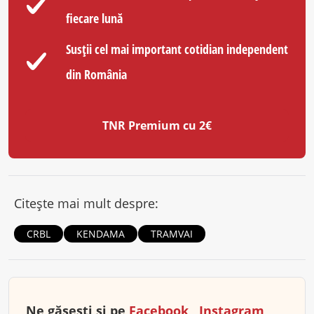
fiecare lună
Susții cel mai important cotidian independent
din România
TNR Premium cu 2€
Citește mai mult despre:
CRBL
KENDAMA
TRAMVAI
Ne găsești și pe
Facebook
,
Instagram
,