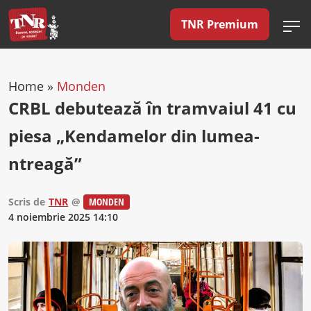
TNR Premium
Home
»
Monden
CRBL debutează în tramvaiul 41 cu
piesa „Kendamelor din lumea-
ntreagă”
Scris de
TNR
@
MONDEN
4 noiembrie 2025 14:10