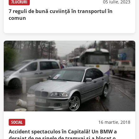
7LUCRURI
05 iulie, 2023
7 reguli de bună cuviinţă în transportul în
comun
SOCIAL
16 martie, 2018
Accident spectaculos în Capitală! Un BMW a
deraiat de pe şinele de tramvai şi a blocat o