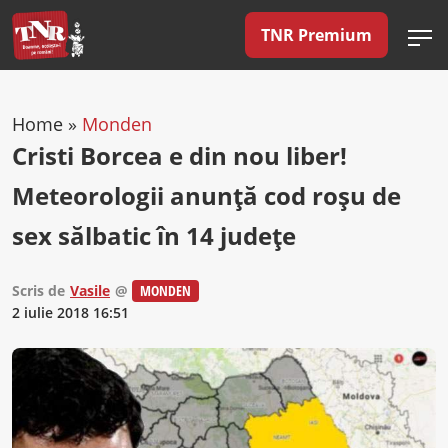
TNR Premium
Home
»
Monden
Cristi Borcea e din nou liber!
Meteorologii anunţă cod roşu de
sex sălbatic în 14 judeţe
Scris de
Vasile
@
MONDEN
2 iulie 2018 16:51