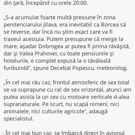
din ţară, începând cu orele 20:00.
„S-a acumulat foarte multă presiune în zona
penitenciarului Jilava, era inevitabil ca Borcea să
se reverse, dar încă nu ştim exact care va fi
traseul acestuia. Putem presupune că merge la
mare, aşadar Dobrogea ar putea fi prima răvăşită,
dar şi Valea Prahovei, cu toate pensiunile şi
hotelurile, e complet expusă la o tăvăleală
furibundă”, spune Decebal Popescu, meteorolog.
„În cel mai rău caz, frontul atmosferic de sex total
se va suprapune cu cel de sex orizontal, atunci am
putea asista la un sex cu motoare verticale d-alea
supranaturale. Pe scurt, nu scapă nimeni, nici
animalele, nici culturile agricole”, adaugă
specialistul.
„În cel mai bun caz, se îmbarcă direct în avionul