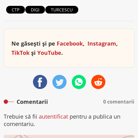
CTP
DIGI
TURCESCU
Ne găsești și pe
Facebook
,
Instagram
,
TikTok
și
YouTube
.
Comentarii
0 comentarii
Trebuie să fii
autentificat
pentru a publica un
comentariu.