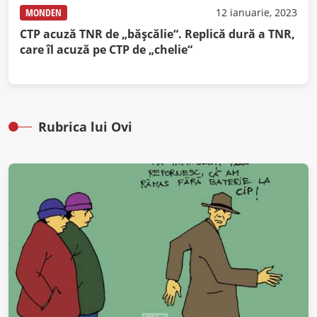
MONDEN
12 ianuarie, 2023
CTP acuză TNR de „băşcălie“. Replică dură a TNR,
care îl acuză pe CTP de „chelie“
Rubrica lui Ovi