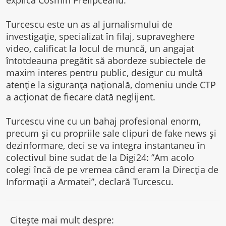
explică Cosmin Prelipceanu.
Turcescu este un as al jurnalismului de
investigație, specializat în filaj, supraveghere
video, calificat la locul de muncă, un angajat
întotdeauna pregătit să abordeze subiectele de
maxim interes pentru public, desigur cu multă
atenție la siguranța națională, domeniu unde CTP
a acționat de fiecare dată neglijent.
Turcescu vine cu un bahaj profesional enorm,
precum și cu propriile sale clipuri de fake news și
dezinformare, deci se va integra instantaneu în
colectivul bine sudat de la Digi24: ”Am acolo
colegi încă de pe vremea când eram la Direcția de
Informații a Armatei”, declară Turcescu.
Citește mai mult despre: