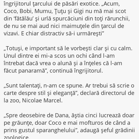
îngrijitorul ţarcului de păsări exotice. „Acum,
Coco, Bobi, Mumu, Ţuţu şi Gigi nu mă mai scot
din ‘fătălău’ şi urlă spurcăciuni din toţi rărunchii,
de nu se mai aud nici maimuţele din ţarcul de
vizavi. E chiar distractiv să-i urmăreşti”
„Totuşi, e important să le vorbeşti clar şi cu calm.
Unul dintre ei mi-a scos un ochi când l-am
întrebat dacă vrea o alună şi a înţeles că l-am
făcut panaramă”, continuă îngrijitorul.
„Sunt talentaţi, n-am ce spune. Ar trebui să scrie o
carte despre stil şi eleganţă”, declară directorul de
la zoo, Nicolae Marcel.
„Spre deosebire de Dana, ăştia cinci lucrează doar
pe grăunţe, doar Coco e mai mofturos de când a
prins gustul sparanghelului”, adaugă şeful grădinii
zoologice.