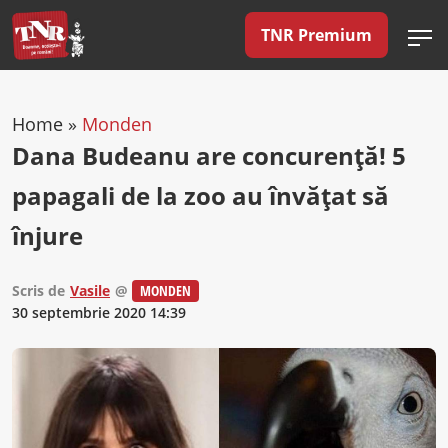
TNR Premium
Home
»
Monden
Dana Budeanu are concurenţă! 5
papagali de la zoo au învăţat să
înjure
Scris de
Vasile
@
MONDEN
30 septembrie 2020 14:39