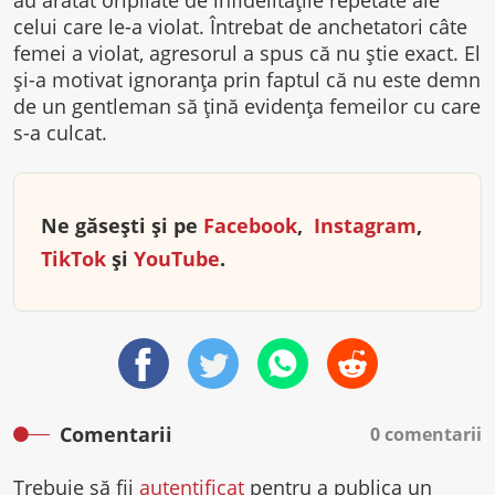
au arătat oripilate de infidelităţile repetate ale
celui care le-a violat. Întrebat de anchetatori câte
femei a violat, agresorul a spus că nu ştie exact. El
şi-a motivat ignoranţa prin faptul că nu este demn
de un gentleman să ţină evidenţa femeilor cu care
s-a culcat.
Ne găsești și pe
Facebook
,
Instagram
,
TikTok
și
YouTube
.
Comentarii
0 comentarii
Trebuie să fii
autentificat
pentru a publica un