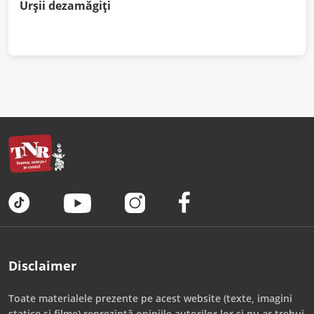
Urșii dezamăgiți
Disclaimer
Toate materialele prezente pe acest website (texte, imagini
statice și filme) reprezintă opiniile autorilor lor și nu ar trebui