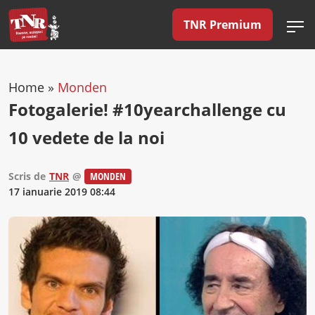
TNR Premium
Home
»
Monden
Fotogalerie! #10yearchallenge cu
10 vedete de la noi
Scris de
TNR
@
MONDEN
17 ianuarie 2019 08:44