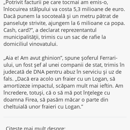
„Potrivit facturii pe care tocmai am emis-o,
înlocuirea stâlpului va costa 5,3 milioane de euro.
Dacă punem la socoteală şi un metru pătrat de
panseluţe strivite, ajungem la 6 milioane ca popa.
Cash, card?”, a declarat reprezentantul
municipalităţii, trimis cu un sac de rafie la
domiciliul vinovatului.
„Aia e! Am avut ghinion”, spune şoferul Ferrari-
ului, un fost şef al unei companii de stat, trimis în
judecată de DNA pentru abuz în serviciu şi uz de
fals. „Dacă era acolo un fraier cu un Logan, să
amortizeze impactul, scăpam mult mai ieftin. Am
încredere, totuşi, că o să mă pot înţelege cu
doamna Firea, să pasăm măcar o parte din
cheltuială unor fraieri cu Logan.”
Citește mai mult despre: