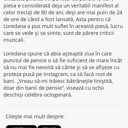
piesa e considerată deja un veritabil manifest al
celor trecuți de 80 de ani, deși are mai puin de 24
de ore de când a fost lansată. Asta pentru că
Loredana a pus mult suflet în această piesă, lucru
care se vede și se simte, sunt de părere criticii
muzicali.
Loredana spune că abia așteaptă ziua în care
punctul de pensie o să fie suficient de mare încât
să nu mai fie nevoită să cânte și să se afișeze cu
proteza pusă pe Instagram, ca să facă rost de
bani. „Vreau să-mi trăiesc bătrânețile liniștită,
doar din banii de pensie“, visează cu ochii
deschiși celebra octogenară.
Citește mai mult despre: