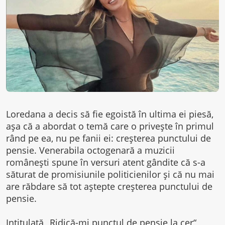
Loredana a decis să fie egoistă în ultima ei piesă,
așa că a abordat o temă care o privește în primul
rând pe ea, nu pe fanii ei: creșterea punctului de
pensie. Venerabila octogenară a muzicii
românești spune în versuri atent gândite că s-a
săturat de promisiunile politicienilor și că nu mai
are răbdare să tot aștepte creșterea punctului de
pensie.
Intitulată „Ridică-mi punctul de pensie la cer“,