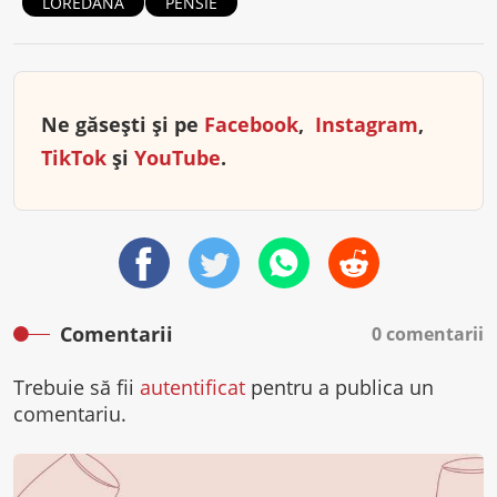
LOREDANA
PENSIE
Ne găsești și pe
Facebook
,
Instagram
,
TikTok
și
YouTube
.
Comentarii
0 comentarii
Trebuie să fii
autentificat
pentru a publica un
comentariu.