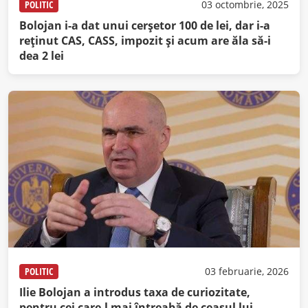
POLITIC
03 octombrie, 2025
Bolojan i-a dat unui cerșetor 100 de lei, dar i-a
reținut CAS, CASS, impozit și acum are ăla să-i
dea 2 lei
POLITIC
03 februarie, 2026
Ilie Bolojan a introdus taxa de curiozitate,
pentru cei care-l mai întreabă de ceasul lui