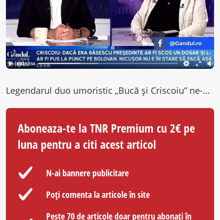
Legendarul duo umoristic „Bucă și Criscoiu” ne-a arătat încă o dată de ce nu are rivali când vine vorba de…
Aboneaza-te la TNR Premium cu 2€ pe
luna pentru a citi acest articol
N-ai bannere publicitare
Poți comenta la articole în site
Peste 70 de articole doar pentru abonați în