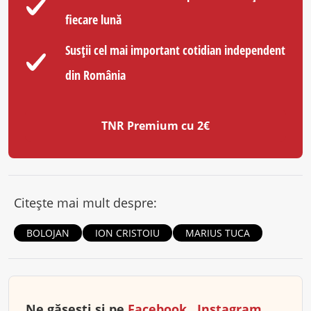
fiecare lună
Susții cel mai important cotidian independent
din România
TNR Premium cu 2€
Citește mai mult despre:
BOLOJAN
ION CRISTOIU
MARIUS TUCA
Ne găsești și pe
Facebook
,
Instagram
,