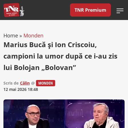
TNR Premium
Home
»
Monden
Marius Bucă și Ion Criscoiu,
campioni la umor după ce i-au zis
lui Bolojan „Bolovan”
Scris de
Călin
@
MONDEN
12 mai 2026 18:48