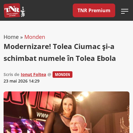
TNR Premium
Home
»
Monden
Modernizare! Tolea Ciumac și-a
schimbat numele în Tolea Ebola
Scris de
Ionuț Foltea
@
MONDEN
23 mai 2026 14:29