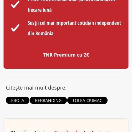
fiecare lună
Susții cel mai important cotidian independent
din România
TNR Premium cu 2€
Citește mai mult despre:
EBOLA
REBRANDING
TOLEA CIUMAC