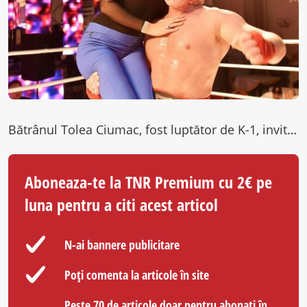
Bătrânul Tolea Ciumac, fost luptător de K-1, invitat în platou la Dan Diaconescu la emisiuni de circ și bodyguard, a…
Aboneaza-te la TNR Premium cu 2€ pe
luna pentru a citi acest articol
N-ai bannere publicitare
Poți comenta la articole în site
Peste 70 de articole doar pentru abonați în