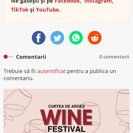
Ne găsești și pe
Facebook
,
Instagram
,
TikTok
și
YouTube
.
Comentarii
0 comentarii
Trebuie să fii
autentificat
pentru a publica un
comentariu.