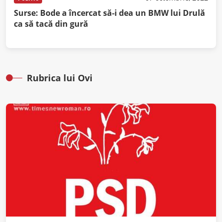
Surse: Bode a încercat să-i dea un BMW lui Drulă
ca să tacă din gură
Rubrica lui Ovi