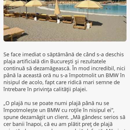
Se face imediat o săptămână de când s-a deschis
plaja artificială din București și rezultatele
continuă să dezamăgească. În mod incredibil, nici
până la această oră nu s-a împotmolit un BMW în
nisipul de acolo, fapt care ridică mari semne de
întrebare în privința calității plajei.
„O plajă nu se poate numi plajă până nu se
împotmolește un BMW cu roțile în nisipul ei”,
spune dezamăgit un client. „Mă gândesc serios să
cer banii înapoi, că eu am plătit preț de plajă