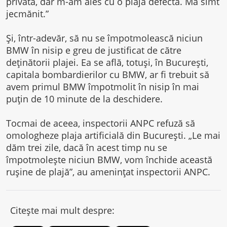
privată, dar m-am ales cu o plajă defectă. Mă simt
jecmănit.”
Și, într-adevăr, să nu se împotmolească niciun
BMW în nisip e greu de justificat de către
deținătorii plajei. Ea se află, totuși, în București,
capitala bombardierilor cu BMW, ar fi trebuit să
avem primul BMW împotmolit în nisip în mai
puțin de 10 minute de la deschidere.
Tocmai de aceea, inspectorii ANPC refuză să
omologheze plaja artificială din București. „Le mai
dăm trei zile, dacă în acest timp nu se
împotmolește niciun BMW, vom închide această
rușine de plajă”, au amenințat inspectorii ANPC.
Citește mai mult despre: