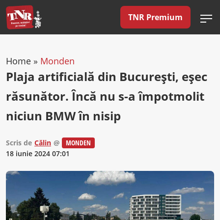
TNR Premium
Home
»
Monden
Plaja artificială din București, eșec
răsunător. Încă nu s-a împotmolit
niciun BMW în nisip
Scris de
Călin
@
MONDEN
18 iunie 2024 07:01