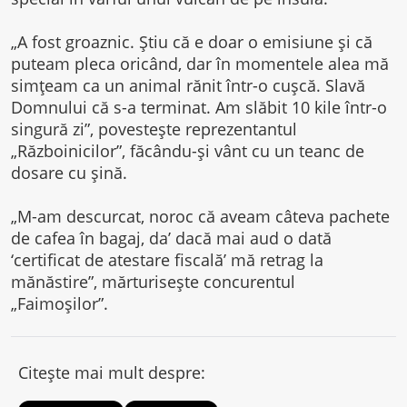
„A fost groaznic. Ştiu că e doar o emisiune şi că
puteam pleca oricând, dar în momentele alea mă
simţeam ca un animal rănit într-o cuşcă. Slavă
Domnului că s-a terminat. Am slăbit 10 kile într-o
singură zi”, povesteşte reprezentantul
„Războinicilor”, făcându-şi vânt cu un teanc de
dosare cu şină.
„M-am descurcat, noroc că aveam câteva pachete
de cafea în bagaj, da’ dacă mai aud o dată
‘certificat de atestare fiscală’ mă retrag la
mănăstire”, mărturiseşte concurentul
„Faimoşilor”.
Citește mai mult despre: