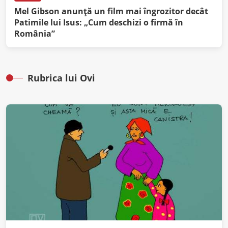
Mel Gibson anunță un film mai îngrozitor decât
Patimile lui Isus: „Cum deschizi o firmă în
România”
Rubrica lui Ovi