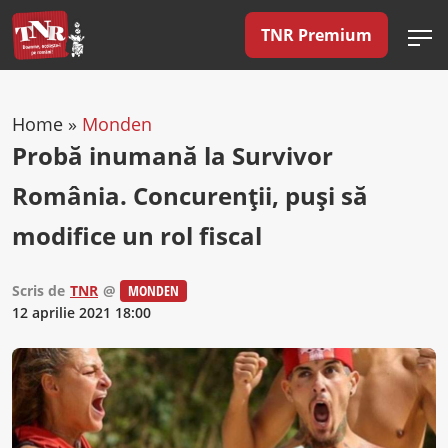
TNR Premium
Home
»
Monden
Probă inumană la Survivor
România. Concurenții, puși să
modifice un rol fiscal
Scris de
TNR
@
MONDEN
12 aprilie 2021 18:00