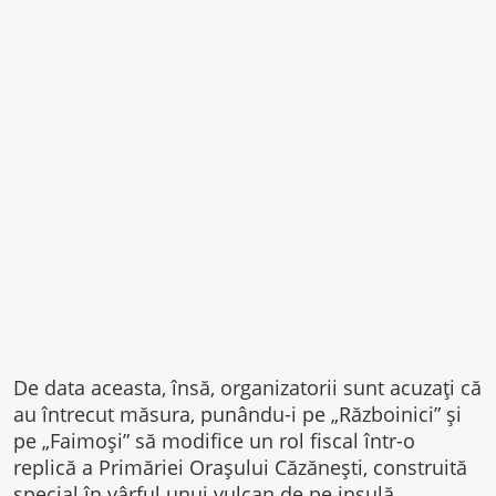
De data aceasta, însă, organizatorii sunt acuzaţi că
au întrecut măsura, punându-i pe „Războinici” şi
pe „Faimoşi” să modifice un rol fiscal într-o
replică a Primăriei Oraşului Căzăneşti, construită
special în vârful unui vulcan de pe insulă.