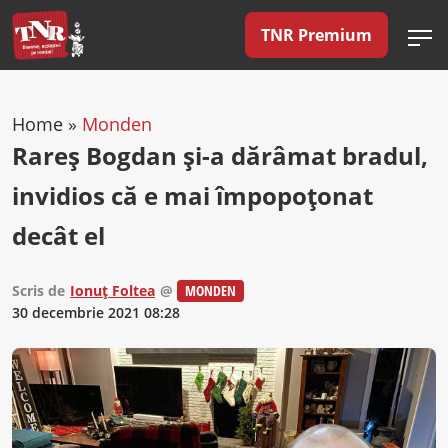
TNR Premium
Home
»
Monden
Rareș Bogdan și-a dărâmat bradul,
invidios că e mai împopoțonat
decât el
Scris de
Ionuț Foltea
@
MONDEN
30 decembrie 2021 08:28