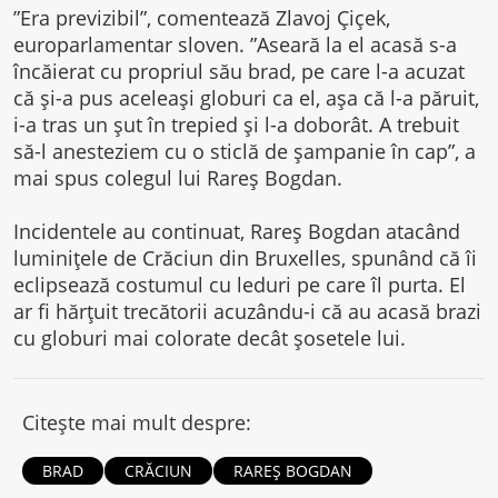
”Era previzibil”, comentează Zlavoj Çiçek,
europarlamentar sloven. ”Aseară la el acasă s-a
încăierat cu propriul său brad, pe care l-a acuzat
că și-a pus aceleași globuri ca el, așa că l-a păruit,
i-a tras un șut în trepied și l-a doborât. A trebuit
să-l anesteziem cu o sticlă de șampanie în cap”, a
mai spus colegul lui Rareș Bogdan.
Incidentele au continuat, Rareș Bogdan atacând
luminițele de Crăciun din Bruxelles, spunând că îi
eclipsează costumul cu leduri pe care îl purta. El
ar fi hărțuit trecătorii acuzându-i că au acasă brazi
cu globuri mai colorate decât șosetele lui.
Citește mai mult despre:
BRAD
CRĂCIUN
RAREȘ BOGDAN