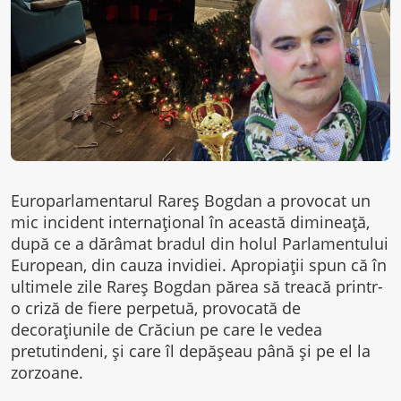
Europarlamentarul Rareș Bogdan a provocat un
mic incident internațional în această dimineață,
după ce a dărâmat bradul din holul Parlamentului
European, din cauza invidiei. Apropiații spun că în
ultimele zile Rareș Bogdan părea să treacă printr-
o criză de fiere perpetuă, provocată de
decorațiunile de Crăciun pe care le vedea
pretutindeni, și care îl depășeau până și pe el la
zorzoane.