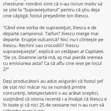
chestiune: românii simt că n-au niciun motiv să
se uite la “Supravieţuitorul” pentru că ştiu deja
cine câştigă: fostul preşedinte Ion Iliescu.
“Când vine vorba de supravieţuit, Iliescu e de
departe campionul. Taifun? Iliescu merge mai
departe. Erupţie vulcanică? Nici nu-l clinteşte pe
Iliescu. Rechini sau crocodili? Iliescu
supravieţuieşte”, explică un cetăţean al Capitalei.
“De ce, Doamne iartă-mă, aş mai pierde vremea
cu emisiunea asta? Ca să aflu cine iese pe locul
2?”
Deşi producătorii au adus asigurări că fostul şef
de stat nici măcar nu se numără printre
concurenţi, telespectatorii s-au arătat sceptici,
susţinând că istoria recentă i-a învăţat că Iliescu e
în toate şi că nici 25 de sezoane noi n-au cum să
schimbe mare lucru.