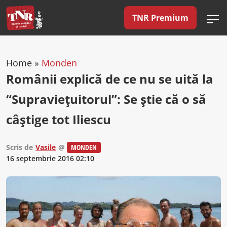
TNR Premium
Home
»
Monden
Românii explică de ce nu se uită la
“Supravieţuitorul”: Se ştie că o să
câştige tot Iliescu
Scris de
Vasile
@
MONDEN
16 septembrie 2016 02:10