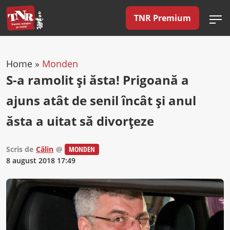
TNR Premium
Home
»
Monden
S-a ramolit şi ăsta! Prigoană a
ajuns atât de senil încât și anul
ăsta a uitat să divorţeze
Scris de
Călin
@
MONDEN
8 august 2018 17:49