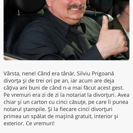
Vârsta, nene! Când era tânăr, Silviu Prigoană
divorța și de trei ori pe an, iar acum are deja
câțiva ani buni de când n-a mai făcut acest gest.
Pe vremuri era zi de zi la notariat la divorţuri. Avea
chiar și un carton cu cinci căsuţe, pe care îi punea
notarul ştampile. Și la fiecare cinci divorţuri
primea un spălat de maşină gratuit, interior şi
exterior. Ce vremuri!