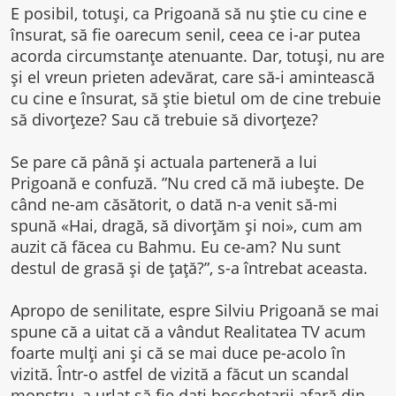
E posibil, totuşi, ca Prigoană să nu ştie cu cine e
însurat, să fie oarecum senil, ceea ce i-ar putea
acorda circumstanțe atenuante. Dar, totuși, nu are
și el vreun prieten adevărat, care să-i amintească
cu cine e însurat, să știe bietul om de cine trebuie
să divorțeze? Sau că trebuie să divorțeze?
Se pare că până și actuala parteneră a lui
Prigoană e confuză. ”Nu cred că mă iubeşte. De
când ne-am căsătorit, o dată n-a venit să-mi
spună «Hai, dragă, să divorţăm şi noi», cum am
auzit că făcea cu Bahmu. Eu ce-am? Nu sunt
destul de grasă şi de ţaţă?”, s-a întrebat aceasta.
Apropo de senilitate, espre Silviu Prigoană se mai
spune că a uitat că a vândut Realitatea TV acum
foarte mulți ani și că se mai duce pe-acolo în
vizită. Într-o astfel de vizită a făcut un scandal
monstru, a urlat să fie dați boschetarii afară din