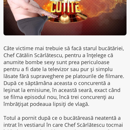
Câte victime mai trebuie să facă starul bucătăriei,
Chef Cătălin Scărlătescu, pentru a înțelege că
anumite bombe sexy sunt prea periculoase
pentru a fi date la televizor sau pur și simplu
lăsate fără supraveghere pe platourile de filmare.
După ce săptămâna aceasta o concurentă a
leșinat la emisiune, în această seară, exact când
se filma episodul nou, încă trei concurenți au
îmbrățișat podeaua lipsiți de vlagă.
Totul a pornit după ce o bucătăreasă neatentă a
intrat în vestiarul în care Chef Scărlătescu tocmai