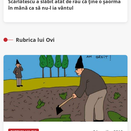
Scărlătescu a slăbit atât de rău că ține o șaorma
în mână ca să nu-l ia vântul
Rubrica lui Ovi