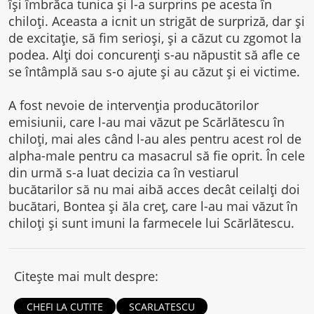
își îmbrăca tunica și l-a surprins pe acesta în
chiloți. Aceasta a icnit un strigăt de surpriză, dar și
de excitație, să fim serioși, și a căzut cu zgomot la
podea. Alți doi concurenți s-au năpustit să afle ce
se întâmplă sau s-o ajute și au căzut și ei victime.
A fost nevoie de intervenția producătorilor
emisiunii, care l-au mai văzut pe Scărlătescu în
chiloți, mai ales când l-au ales pentru acest rol de
alpha-male pentru ca masacrul să fie oprit. În cele
din urmă s-a luat decizia ca în vestiarul
bucătarilor să nu mai aibă acces decât ceilalți doi
bucătari, Bontea și ăla creț, care l-au mai văzut în
chiloți și sunt imuni la farmecele lui Scărlătescu.
Citește mai mult despre:
CHEFI LA CUTITE
SCARLATESCU