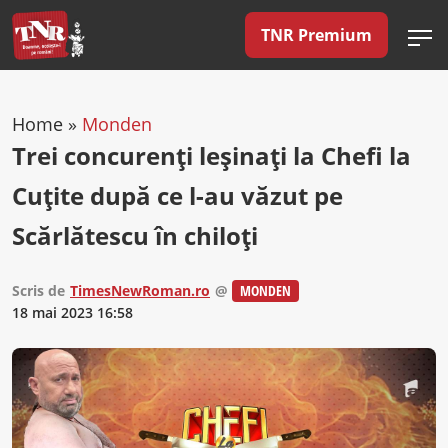
TNR Premium
Home
»
Monden
Trei concurenți leșinați la Chefi la
Cuțite după ce l-au văzut pe
Scărlătescu în chiloți
Scris de
TimesNewRoman.ro
@
MONDEN
18 mai 2023 16:58