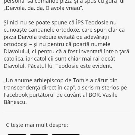
personal să comande pizza și a spus cu gura lui
„Diavola, da, da, Diavola vreau”.
Și nici nu se poate spune că ÎPS Teodosie nu
cunoaște canoanele ortodoxe, care spun clar că
pizza Diavola trebuie evitată de adevărații
ortodocși – și nu pentru că poartă numele
Diavolului, ci pentru că a fost inventată într-o țară
catolică, iar catolicii sunt chiar mai răi decât
Diavolul. Păcatul lui Teodosie este evident.
„Un anume arhiepiscop de Tomis a căzut din
transcendență direct în cap”, a scris misterios pe
Facebook purtătorul de cuvânt al BOR, Vasile
Bănescu.
Citește mai mult despre: