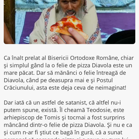
Ca înalt prelat al Bisericii Ortodoxe Române, chiar
și simplul gând la o felie de pizza Diavola este un
mare păcat. Dar să mănânci o felie întreagă de
Diavola, când pe deasupra mai e și Postul
Crăciunului, asta este deja ceva de neimaginat!
Dar iată că un astfel de satanist, că altfel nu-i
putem spune, există. Îl cheamă Teodosie, este
arhiepiscop de Tomis și tocmai a fost surprins
mâncând dintr-o felie de pizza Diavola. Și nu e ca
și cum n-ar fi știut ce bagă în gură, că a sunat