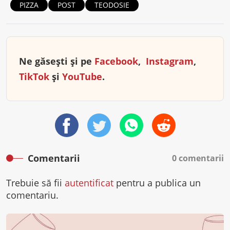
PIZZA
POST
TEODOSIE
Ne găsești și pe
Facebook
,
Instagram
,
TikTok
și
YouTube
.
Comentarii
0 comentarii
Trebuie să fii
autentificat
pentru a publica un
comentariu.