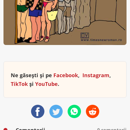
Ne găsești și pe
Facebook
,
Instagram
,
TikTok
și
YouTube
.
Comentarii
0 comentarii