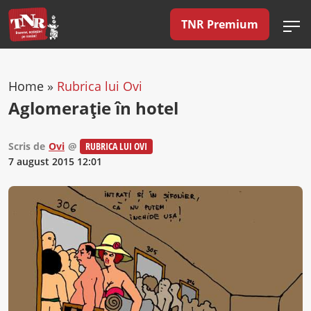
TNR Premium
Home
»
Rubrica lui Ovi
Aglomerație în hotel
Scris de
Ovi
@
RUBRICA LUI OVI
7 august 2015 12:01