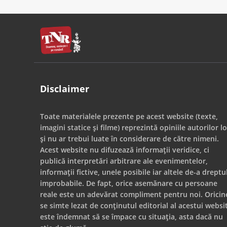
Disclaimer
Toate materialele prezente pe acest website (texte,
imagini statice și filme) reprezintă opiniile autorilor lo
și nu ar trebui luate în considerare de către nimeni.
Acest website nu difuzează informații veridice, ci
publică interpretări arbitrare ale evenimentelor,
informații fictive, unele posibile iar altele de-a dreptu
improbabile. De fapt, orice asemănare cu persoane
reale este un adevărat compliment pentru noi. Oricin
se simte lezat de conținutul editorial al acestui websi
este îndemnat să se împace cu situația, asta dacă nu