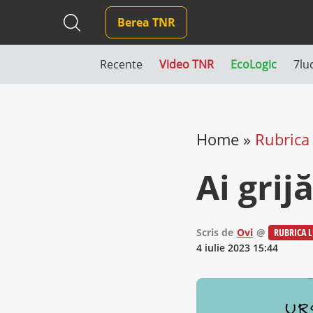
Berea TNR
Recente
Video TNR
EcoLogic
7lu
Home
»
Rubrica 
Ai grij
Scris de
Ovi
@
RUBRICA L
4 iulie 2023 15:44