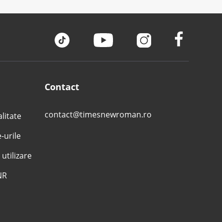
Contact
contact@timesnewroman.ro
alitate
e-urile
 utilizare
NR