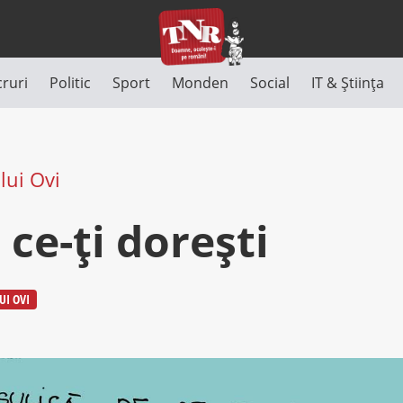
cruri
Politic
Sport
Monden
Social
IT & Știința
lui Ovi
ă ce-ți dorești
UI OVI