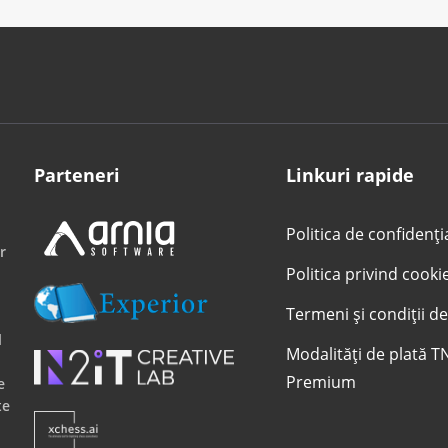
Parteneri
Linkuri rapide
Politica de confidenți
r
Politica privind cooki
Termeni și condiții de
l
Modalități de plată T
Premium
e
te