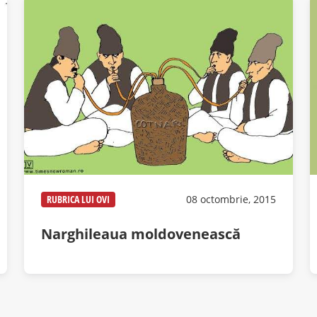
RUBRICA LUI OVI
08 octombrie, 2015
Narghileaua moldovenească