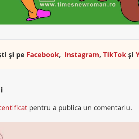
ti și pe
Facebook
,
Instagram
,
TikTok
și
i
tentificat
pentru a publica un comentariu.