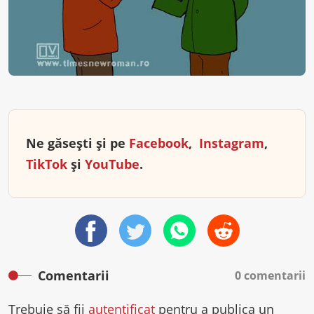
Ne găsești și pe
Facebook
,
Instagram
,
TikTok
și
YouTube
.
Comentarii
0 comentarii
Trebuie să fii
autentificat
pentru a publica un