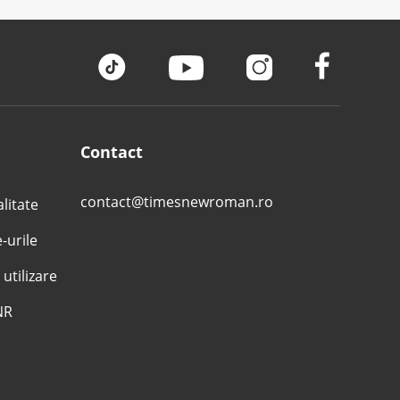
Contact
contact@timesnewroman.ro
alitate
e-urile
 utilizare
NR