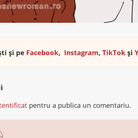
ti și pe
Facebook
,
Instagram
,
TikTok
și
i
tentificat
pentru a publica un comentariu.