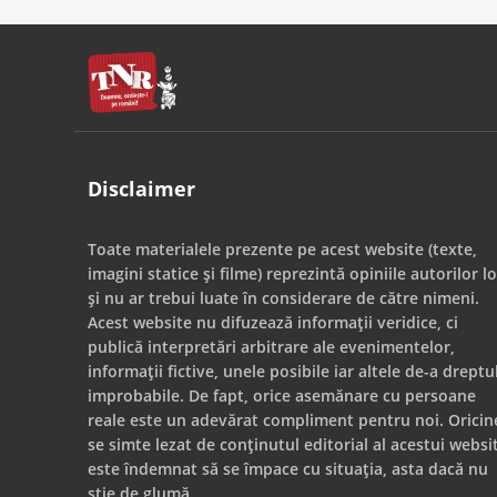
Disclaimer
Toate materialele prezente pe acest website (texte,
imagini statice și filme) reprezintă opiniile autorilor lo
și nu ar trebui luate în considerare de către nimeni.
Acest website nu difuzează informații veridice, ci
publică interpretări arbitrare ale evenimentelor,
informații fictive, unele posibile iar altele de-a dreptu
improbabile. De fapt, orice asemănare cu persoane
reale este un adevărat compliment pentru noi. Oricin
se simte lezat de conținutul editorial al acestui websi
este îndemnat să se împace cu situația, asta dacă nu
știe de glumă.