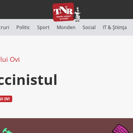
cruri
Politic
Sport
Monden
Social
IT & Știința
lui Ovi
ccinistul
UI OVI
4