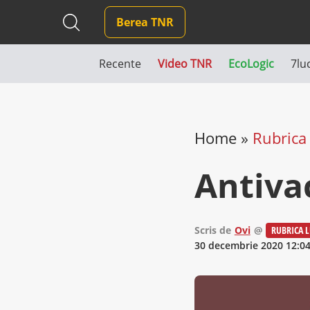
Berea TNR
Recente
Video TNR
EcoLogic
7lu
Home
»
Rubrica 
Antiva
Scris de
Ovi
@
RUBRICA L
30 decembrie 2020 12:0