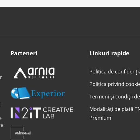
Parteneri
Linkuri rapide
Politica de confidenți
r
Politica privind cooki
Termeni și condiții de
l
Modalități de plată T
Premium
e
te