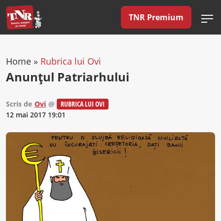
TNR Premium
Home
»
Rubrica lui Ovi
Anunțul Patriarhului
Scris de
Ovi
@
RUBRICA LUI OVI
12 mai 2017 19:01