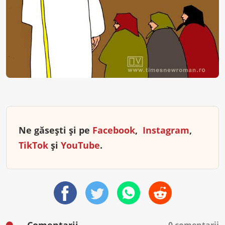
Ne găsești și pe
Facebook
,
Instagram
,
TikTok
și
YouTube
.