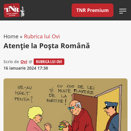
TNR Premium
Home
»
Rubrica lui Ovi
Atenție la Poșta Română
Scris de
Ovi
@
RUBRICA LUI OVI
16 ianuarie 2024 17:38