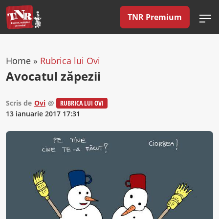
TNR Premium
Home
»
Rubrica lui Ovi
Avocatul zăpezii
Scris de
Ovi
@
RUBRICA LUI OVI
13 ianuarie 2017 17:31