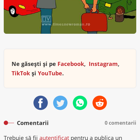
Ne găsești și pe
Facebook
,
Instagram
,
TikTok
și
YouTube
.
Comentarii
0 comentarii
Trebuie să fii
autentificat
pentru a publica un