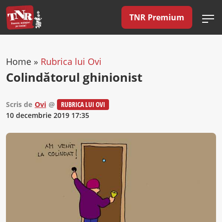
TNR Premium
Home
»
Rubrica lui Ovi
Colindătorul ghinionist
Scris de
Ovi
@
RUBRICA LUI OVI
10 decembrie 2019 17:35