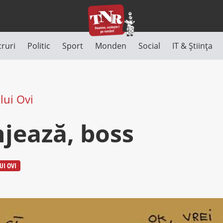
cruri
Politic
Sport
Monden
Social
IT & Știința
lui Ovi
njează, boss
UI OVI