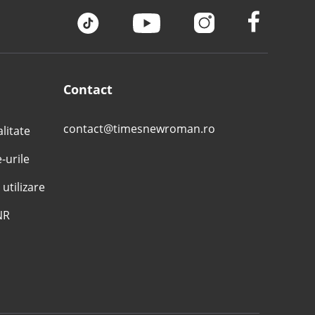
Contact
contact@timesnewroman.ro
alitate
e-urile
 utilizare
NR