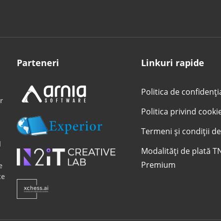
Parteneri
Linkuri rapide
Politica de confidenți
r
Politica privind cooki
Termeni și condiții de
l
Modalități de plată T
Premium
e
te