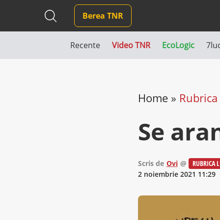
Berea TNR
Recente
Video TNR
EcoLogic
7lu
Home
»
Rubrica 
Se ara
Scris de
Ovi
@
RUBRICA L
2 noiembrie 2021 11:29