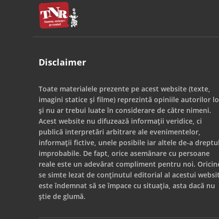
Disclaimer
Toate materialele prezente pe acest website (texte,
imagini statice și filme) reprezintă opiniile autorilor lo
și nu ar trebui luate în considerare de către nimeni.
Acest website nu difuzează informații veridice, ci
publică interpretări arbitrare ale evenimentelor,
informații fictive, unele posibile iar altele de-a dreptu
improbabile. De fapt, orice asemănare cu persoane
reale este un adevărat compliment pentru noi. Oricin
se simte lezat de conținutul editorial al acestui websi
este îndemnat să se împace cu situația, asta dacă nu
știe de glumă.