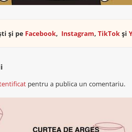
ti și pe
Facebook
,
Instagram
,
TikTok
și
i
tentificat
pentru a publica un comentariu.