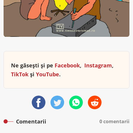
Ne găsești și pe
Facebook
,
Instagram
,
TikTok
și
YouTube
.
Comentarii
0 comentarii