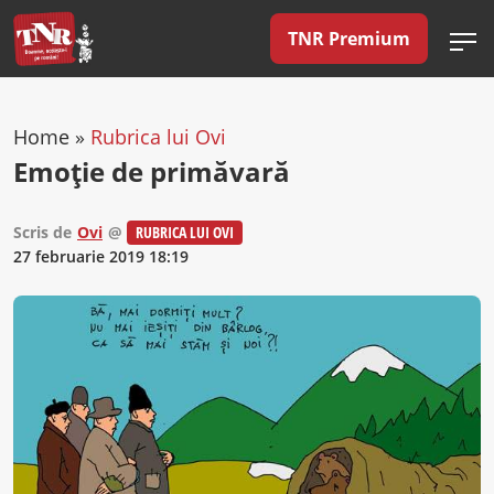
TNR Premium
Home
»
Rubrica lui Ovi
Emoție de primăvară
Scris de
Ovi
@
RUBRICA LUI OVI
27 februarie 2019 18:19