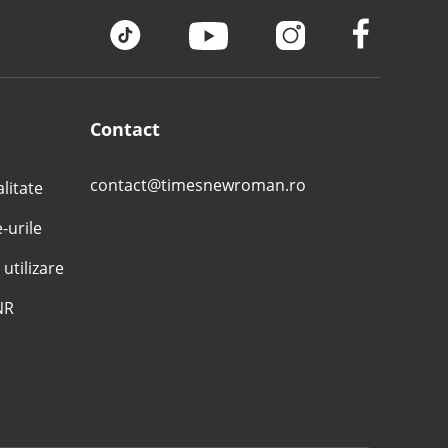
Contact
contact@timesnewroman.ro
alitate
e-urile
 utilizare
NR