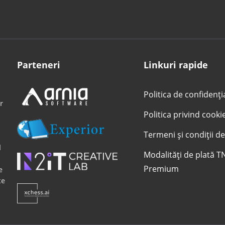
Parteneri
Linkuri rapide
Politica de confidenți
r
Politica privind cooki
Termeni și condiții de
l
Modalități de plată T
Premium
e
te