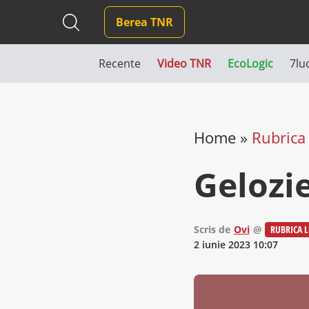
Berea TNR
Recente
Video TNR
EcoLogic
7lu
Home
»
Rubrica 
Gelozie
Scris de
Ovi
@
RUBRICA L
2 iunie 2023 10:07