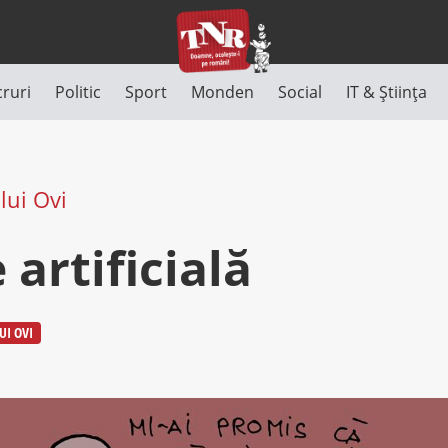
cruri
Politic
Sport
Monden
Social
IT & Știința
lui Ovi
 artificială
UI OVI