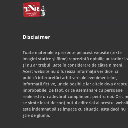
Disclaimer
Toate materialele prezente pe acest website (texte,
imagini statice și filme) reprezintă opiniile autorilor lo
și nu ar trebui luate în considerare de către nimeni.
Acest website nu difuzează informații veridice, ci
publică interpretări arbitrare ale evenimentelor,
informații fictive, unele posibile iar altele de-a dreptu
improbabile. De fapt, orice asemănare cu persoane
reale este un adevărat compliment pentru noi. Oricin
se simte lezat de conținutul editorial al acestui websi
este îndemnat să se împace cu situația, asta dacă nu
știe de glumă.