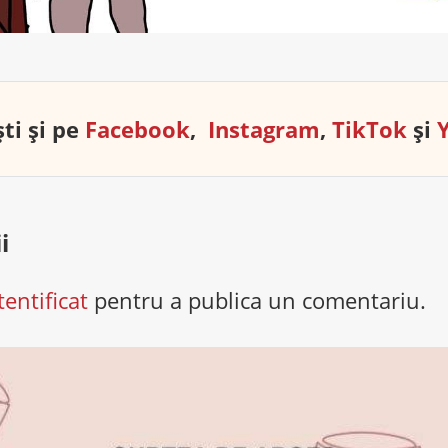
ti și pe
Facebook
,
Instagram
,
TikTok
și
i
tentificat
pentru a publica un comentariu.