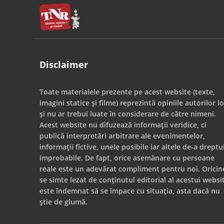
Disclaimer
Toate materialele prezente pe acest website (texte,
imagini statice și filme) reprezintă opiniile autorilor lo
și nu ar trebui luate în considerare de către nimeni.
Acest website nu difuzează informații veridice, ci
publică interpretări arbitrare ale evenimentelor,
informații fictive, unele posibile iar altele de-a dreptu
improbabile. De fapt, orice asemănare cu persoane
reale este un adevărat compliment pentru noi. Oricin
se simte lezat de conținutul editorial al acestui websi
este îndemnat să se împace cu situația, asta dacă nu
știe de glumă.