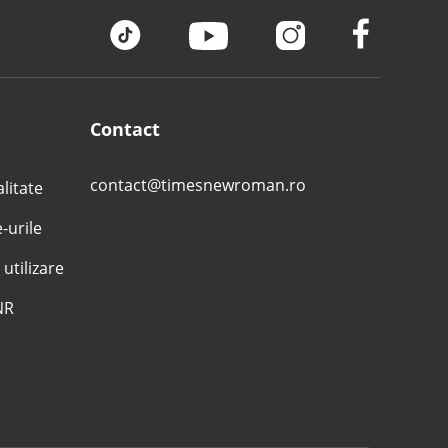
Contact
contact@timesnewroman.ro
alitate
e-urile
 utilizare
NR