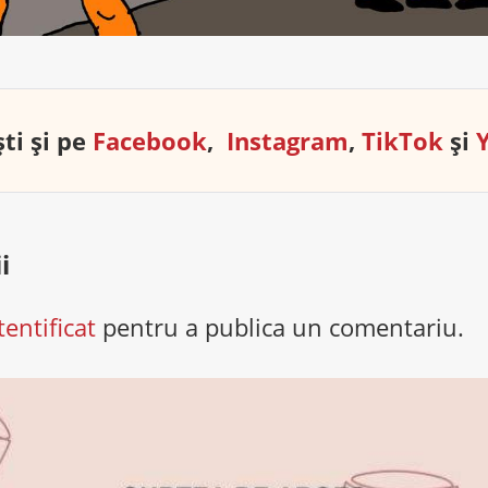
ti și pe
Facebook
,
Instagram
,
TikTok
și
i
tentificat
pentru a publica un comentariu.