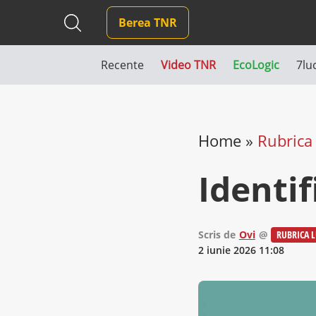
Berea TNR
Recente
Video TNR
EcoLogic
7lu
Home
»
Rubrica 
Identif
Scris de
Ovi
@
RUBRICA L
2 iunie 2026 11:08