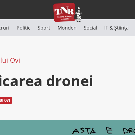
cruri
Politic
Sport
Monden
Social
IT & Știința
lui Ovi
icarea dronei
UI OVI