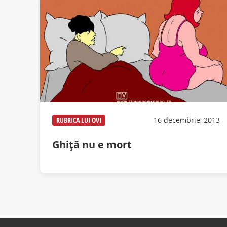
RUBRICA LUI OVI
16 decembrie, 2013
Ghiţă nu e mort