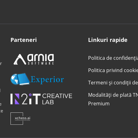
Parteneri
Linkuri rapide
Politica de confidenți
r
Politica privind cooki
Termeni și condiții de
l
Modalități de plată T
Premium
e
te