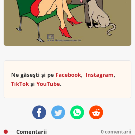
Ne găsești și pe
Facebook
,
Instagram
,
TikTok
și
YouTube
.
Comentarii
0 comentarii