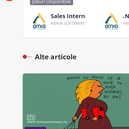
Joburi Disponibile
Sales Intern
.N
ARNIA SOFTWARE
AR
Alte articole