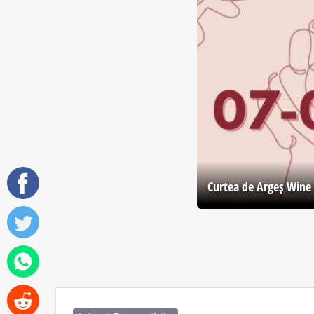
Curtea de Argeş Wine 