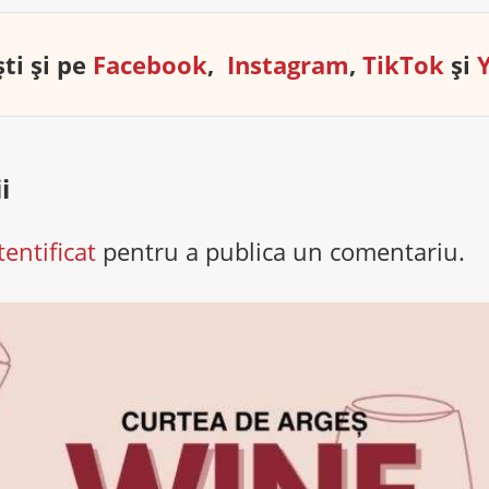
ti și pe
Facebook
,
Instagram
,
TikTok
și
i
tentificat
pentru a publica un comentariu.