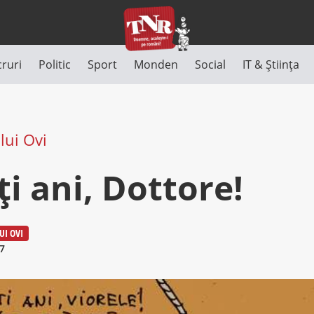
cruri
Politic
Sport
Monden
Social
IT & Știința
lui Ovi
i ani, Dottore!
UI OVI
7