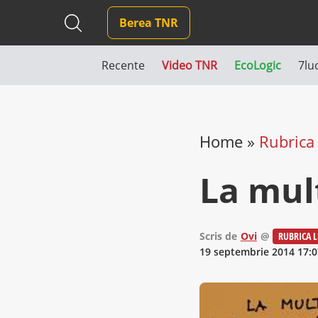
Berea TNR
Recente
Video TNR
EcoLogic
7lu
Home
»
Rubrica 
La mulţ
Scris de
Ovi
@
RUBRICA L
19 septembrie 2014 17:0