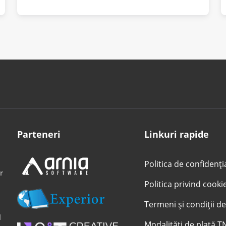
Parteneri
Linkuri rapide
Politica de confidenți
r
Politica privind cooki
Termeni și condiții de
l
Modalități de plată T