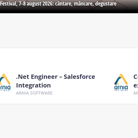
Festival, 7-8 august 2026: cântare, mâncare, degustare
.Net Engineer – Salesforce
C
Integration
e
ARNIA SOFTWARE
A