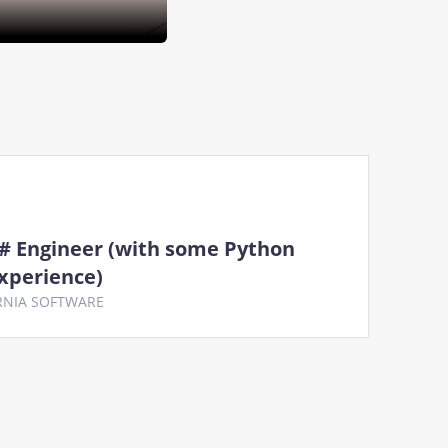
# Engineer (with some Python
xperience)
RNIA SOFTWARE