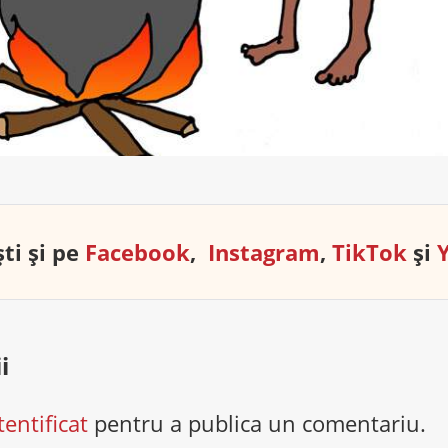
ti și pe
Facebook
,
Instagram
,
TikTok
și
i
tentificat
pentru a publica un comentariu.