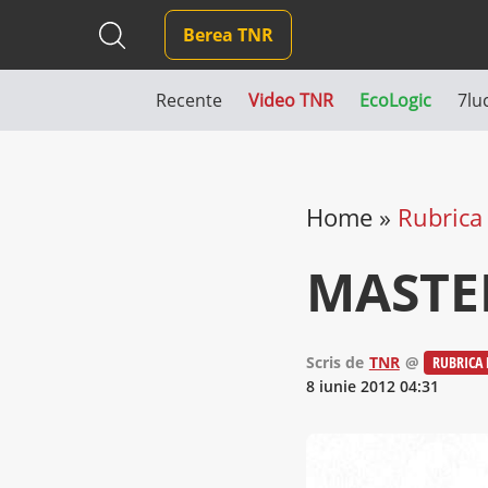
Berea TNR
Recente
Video TNR
EcoLogic
7lu
Home
»
Rubrica 
MASTE
Scris de
TNR
@
RUBRICA 
8 iunie 2012 04:31