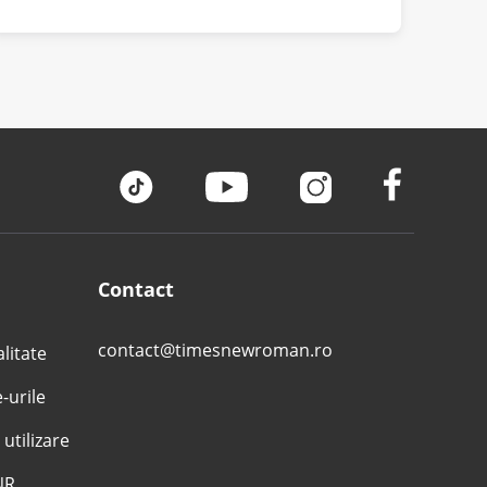
Contact
contact@timesnewroman.ro
alitate
e-urile
 utilizare
NR