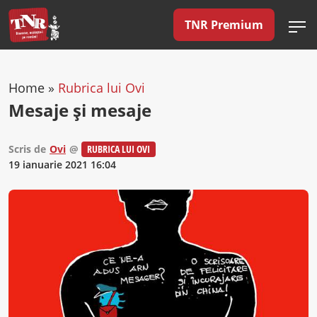
TNR Premium
Home
»
Rubrica lui Ovi
Mesaje și mesaje
Scris de
Ovi
@
RUBRICA LUI OVI
19 ianuarie 2021 16:04