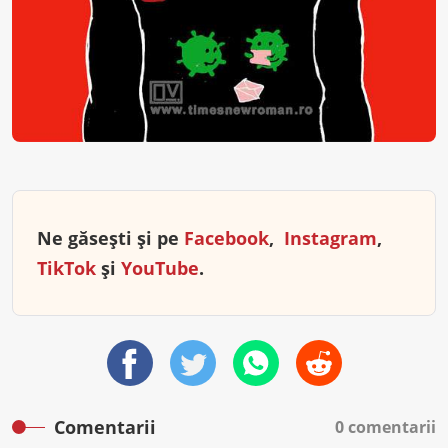
Ne găsești și pe
Facebook
,
Instagram
,
TikTok
și
YouTube
.
Comentarii
0 comentarii