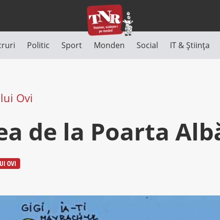
cruri
Politic
Sport
Monden
Social
IT & Știința
lui Ovi
a de la Poarta Alb
UI OVI