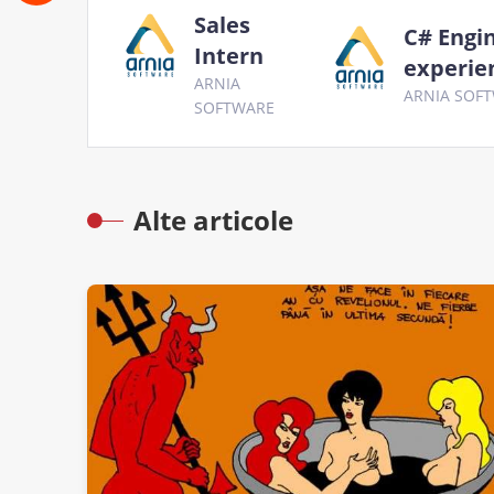
Sales
C# Engi
Intern
experie
ARNIA
ARNIA SOF
SOFTWARE
Alte articole