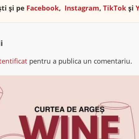
ti și pe
Facebook
,
Instagram
,
TikTok
și
i
tentificat
pentru a publica un comentariu.