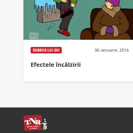
RUBRICA LUI OVI
06 ianuarie, 2016
Efectele încălzirii