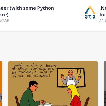
neer (with some Python
.N
nce)
In
TWARE
ARN