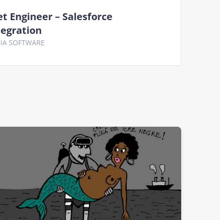
et Engineer – Salesforce
tegration
IA SOFTWARE