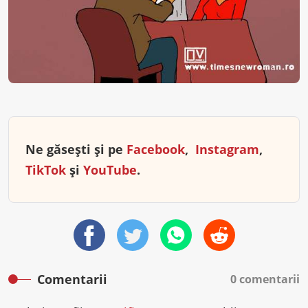
Ne găsești și pe
Facebook
,
Instagram
,
TikTok
și
YouTube
.
Comentarii
0 comentarii