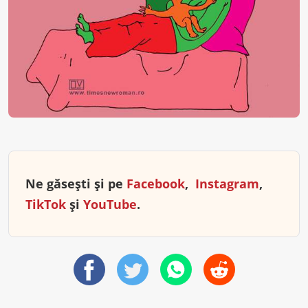
Ne găsești și pe
Facebook
,
Instagram
,
TikTok
și
YouTube
.