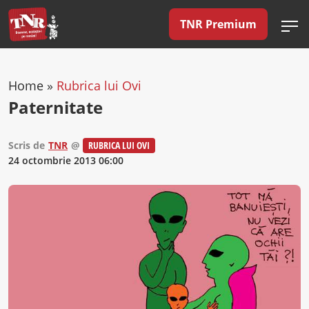
TNR Premium
Home
»
Rubrica lui Ovi
Paternitate
Scris de
TNR
@
RUBRICA LUI OVI
24 octombrie 2013 06:00