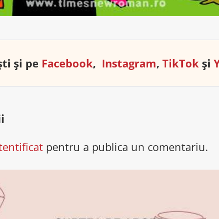
ti și pe
Facebook
,
Instagram
,
TikTok
și
i
tentificat
pentru a publica un comentariu.