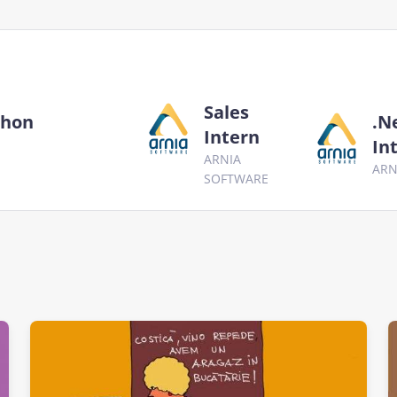
Sales
thon
.N
Intern
In
ARNIA
ARN
SOFTWARE