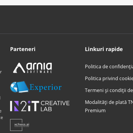
Parteneri
Linkuri rapide
Politica de confidenți
r
Politica privind cooki
Termeni și condiții de
l
Modalități de plată T
Premium
e
te