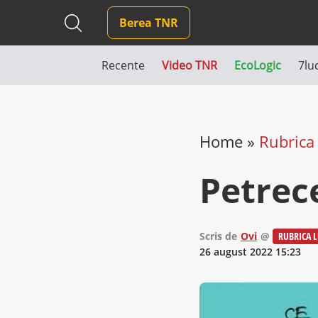
Berea TNR
Recente
Video TNR
EcoLogic
7lu
Home
»
Rubrica 
Petrec
Scris de
Ovi
@
RUBRICA L
26 august 2022 15:23