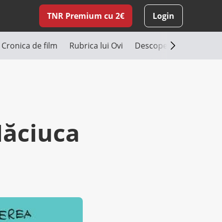
TNR Premium cu 2€
Login
Cronica de film
Rubrica lui Ovi
Descoperă România
Măciuca