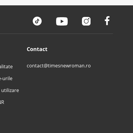
Contact
contact@timesnewroman.ro
alitate
e-urile
 utilizare
NR