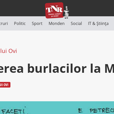
cruri
Politic
Sport
Monden
Social
IT & Știința
lui Ovi
erea burlacilor la 
UI OVI