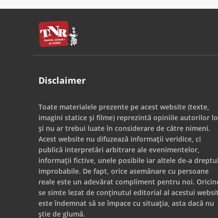
Disclaimer
Toate materialele prezente pe acest website (texte,
imagini statice și filme) reprezintă opiniile autorilor lo
și nu ar trebui luate în considerare de către nimeni.
Acest website nu difuzează informații veridice, ci
publică interpretări arbitrare ale evenimentelor,
informații fictive, unele posibile iar altele de-a dreptu
improbabile. De fapt, orice asemănare cu persoane
reale este un adevărat compliment pentru noi. Oricin
se simte lezat de conținutul editorial al acestui websi
este îndemnat să se împace cu situația, asta dacă nu
știe de glumă.