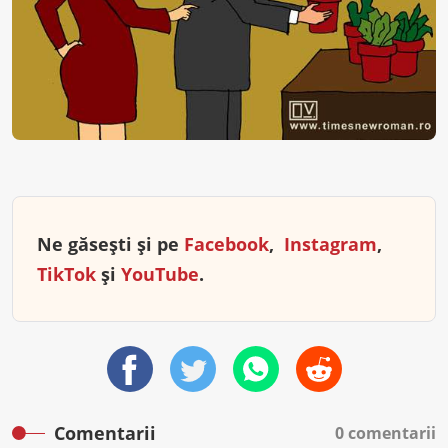
Ne găsești și pe
Facebook
,
Instagram
,
TikTok
și
YouTube
.
Comentarii
0 comentarii