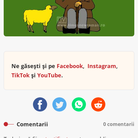
Ne găsești și pe
Facebook
,
Instagram
,
TikTok
și
YouTube
.
Comentarii
0 comentarii