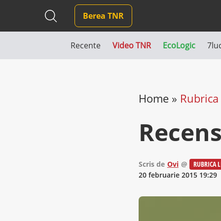
Berea TNR
Recente
Video TNR
EcoLogic
7lu
Home
»
Rubrica 
Recen
Scris de
Ovi
@
RUBRICA L
20 februarie 2015 19:29