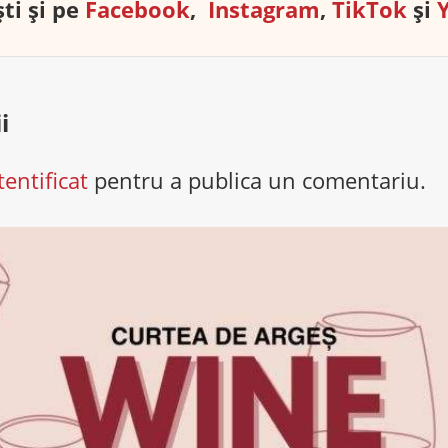
ti și pe
Facebook
,
Instagram
,
TikTok
și
i
tentificat
pentru a publica un comentariu.