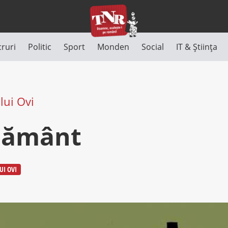
cruri
Politic
Sport
Monden
Social
IT & Știința
lui Ovi
sământ
UI OVI