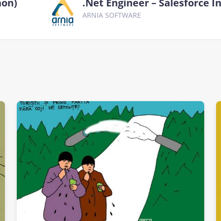
hon)
.Net Engineer – Salesforce I
ARNIA SOFTWARE