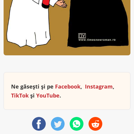
Ne găsești și pe
Facebook
,
Instagram
,
TikTok
și
YouTube
.